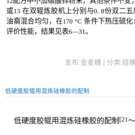
配方中不加碳酸锌粉末，其他条件不变
12
或
在双辊炼胶机上分别与
份双二五
13
0.
8
油裔混合均匀，在
条件下热压硫化
170
°C
评价性能，结果见表
。
6—31
发布:金麦穗 | 分类:硅橡
低硬度胶辊用混炼硅橡胶的配制
[21
低硬度胶辊用混炼硅橡胶的配制