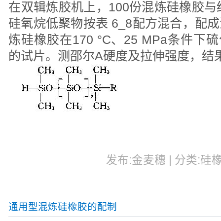
在双辑炼胶机上，100份混炼硅橡胶与
硅氧烷低聚物按表 6_8配方混合，配
炼硅橡胶在170 °C、25 MPa条件下硫化
的试片。测邵尔A硬度及拉伸强度，结果
发布:金麦穗 | 分类:硅橡
通用型混炼硅橡胶的配制