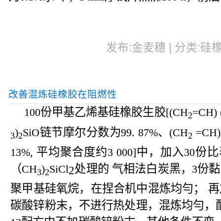
发布:金麦穗 | 分类:硅橡
改善混炼硅橡胶在阻燃性
份甲基乙烯基硅橡胶生胶
100
[(CH
=CH)
2
链节摩尔分数为
、
)
SiO
99.
87%
(CH
=CH)
3
2
2
平均聚合度约
中，加入
份比
13%,
3
000]
30
（
处理的
气相法白炭黑，
份黏
CH
)
SiCl
3
2
3
2
聚甲基硅氧烷，在捏合机中混炼均勻； 再
碳酸锌粉末，不进行热处理，混炼均勻，