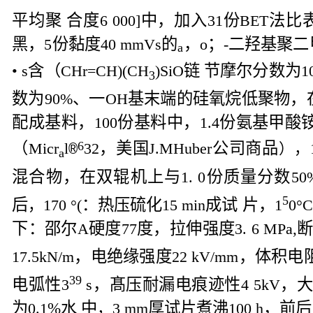
平均聚 合度
中，加入
份
法比
6
000]
31
BET
黑，
份黏度
的
，
；
二羟基聚二
5
40
mmVs
o
-
a
含
（
链 节摩尔分数为
• s
CHr=CH)(CH
)SiO
1
3
数为
、一
基末端的硅氧烷低聚物，
90%
OH
配成基料，
份基料中，
份氨基甲酸
100
1.4
（
6
，
美国
公司商品
Micr
l
32
J.MHuber
），
®
a
混合物，在双辊机上与
份质量分数
1.
0
50
5
后
：热压硫化
成试 片，
，
170 °(
15
min
1
0
°C
下：邵尔
硬度
度，拉伸强度
,
A
77
3.
6
MPa
，
电绝缘强度
，
体积电
17.5kN/m
22
kV/mm
39
电弧性
，
髙压耐漏电痕迹性
，
3
s
4
5kV
为
%水 中
厚试片煮沸
，
前后
0.
1
，3
mm
100
h