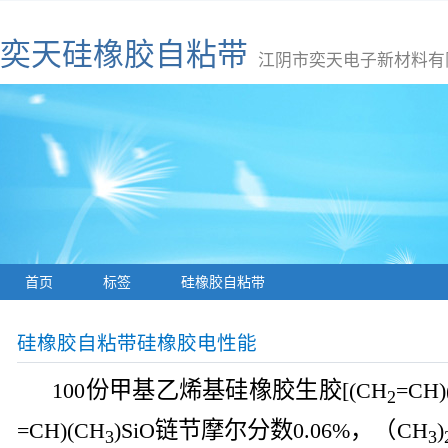
奕天硅橡胶自粘带
江阴市奕天电子新材料有
首页
标签
硅橡胶自粘带
硅橡胶自粘带硅橡胶电性能
份甲基乙烯基硅橡胶生胶
100
[(CH
=CH)
2
链节摩尔分数
，
（
=CH)(CH
)SiO
0.06%
CH
)
3
3