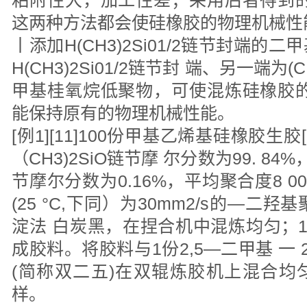
这两种方法都会使硅橡胶的物理机械性
丨添加H(CH3)2Si01/2链节封端
H(CH3)2Si01/2链节封 端、另一端为(C
甲基桂氧烷低聚物，可使混炼硅橡胶的
能保持原有的物理机械性能。
[例1][11]100份甲基乙烯基硅橡胶生胶
（CH3)2SiO链节摩 尔分数为99. 84%，
节摩尔分数为0.16%，平均聚合度8 0
(25 °C,下同）为30mm2/s的—二
淀法 白炭黑，在捏合机中混炼均匀；1
成胶料。将胶料与1份2,5—二甲基 一
(简称双二五)在双辊炼胶机上混合均
样。