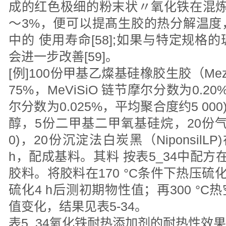
成的红色极细的粉末状〃氧化铁在混炼硅
〜3%，便可以提髙生胶的热分解温度
中的 使用寿命[58];如果与特定规
会进一步改善[59]。
[例]100份甲基乙燦基硅橡胶生胶（Mez
75%，MeViSiO 链节摩尔分数为0.2
尔分数为0.025%，平均聚合度约5 00
醇，5份二甲基二甲氧基硅烷，20份气相法
0)，20份沉淀法白炭黑（NiponsilLP
h，配成基料。其料 按表5_34中配
胶料。将胶料在170 °C条件下热压硫化1
硫化4 h后测初期物性值；再300 °C
值变化，结果见表5-34。
表5_34氧化铁耐热添加剂的耐热性效