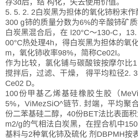
存3d后，结 构化，失去使用价值。
5. 5. 2. 2白炭黑为担体的氧化铈粉
300 g铈的质量分数为6%的辛酸铈矿质
白炭黑混合后，在 l20°C〜130-C，13
00°C热处理4h，得白炭黑为担体的氧化
m，氧化铈收率98%，简称Ce02I。
作为比较，氯化铺与碳酸铵按摩尔比1 : 
搅拌后，过滤、干燥， 得平均粒径2. 3
Ce02 D。
100份甲基乙烯基硅橡胶生胶（MeVi
5%，ViMezSiO^链节. 封端，平均聚合
份二苯基硅二醇，40份BET法比表面积为
m2/g的气相法白炭黑，在捏合机中150
基料与2种氧化铈及硫化 剂DBPMH按