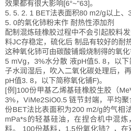
效果都有很大影响[6°~"63]。
5. 5. 2. 1 BET法表面积80 m2/g以
5. 0的氣化铈粉末作 耐热性添加剂
配制混炼硅橡胶过程中不会引起胶料发
料JC存稳定，硫化后 制品有较好的耐
这种氧化铈可由碳酸铺煅烧制得的氧化铈
5 mVg，3%水分散 液pH值5. 8，
子水润湿后，吹入二氧化碳处理后，再
pH值3. 8，以下简称氧化铺F)。
[例]100份甲基乙烯基硅橡胶生胶（MeV
3%，ViMe2SiO0.5 链节封端，平均聚
份BET法比表面积为200 m2/g的气相
mPa*s的轻基硅油，在捏合机中混炼，1
料。 100份基料，1.5份氧化铈？