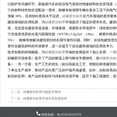
口防护等关键环节。新能源汽车的高压电气系统对绝缘材料的击穿强度（≥2
带
的材料特性恰好适配这一需求，能够有效保障车辆在复杂工况下的电气
突破 30%，且持续向更高水平迈进，
硅橡胶自粘带
在汽车领域的需求量将
建筑领域的应用拓展，为
硅橡胶自粘带
市场提供了稳定的需求补充。建筑
高，尤其是在建筑管道连接、外墙接缝、屋面防水等场景中，传统密封材
带
凭借其优异的水蒸汽阻隔性能（WVTR≤1.0g/(m²・24h)）、耐紫外线
5%），能够有效解决建筑密封的长期可靠性问题。同时，在绿色建筑理念推
更符合建筑材料的环保要求，进一步提升了其在建筑领域的应用竞争力。
技术创新的持续赋能，为
硅橡胶自粘带
市场的发展提供了核心支撑。一方
硅橡胶共混体系）提升了产品的耐温上限与耐化学腐蚀性，使
硅橡胶自粘
备）；另一方面，生产工艺的优化（如分段硫化工艺、智能化精准裁切技
了单位生产成本，推动产品向更广泛的中端市场渗透。此外，自粘体系的
粘剂的应用）使产品的初粘性与持粘性实现平衡，提升了施工便捷性，进
上一篇：
硅橡胶自粘带功能提升路径
下一篇：
硅橡胶自粘带市场未来发展趋势
销售热线：86-0510-81610718