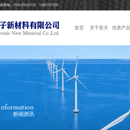
10-81610718 13601527018
首页
关于奕天
优质产