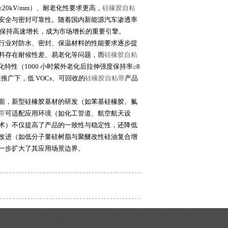
0kV/mm）、耐老化性要求更高，
硅橡胶自粘
安全与密封可靠性。随着国内新能源汽车渗透率
保持高速增长，成为市场增长的重要引擎。
行业对防水、密封、保温材料的性能要求逐步提
料存在耐候性差、易老化等问题，而
硅橡胶自粘
老化特性（1000 小时紫外老化后拉伸强度保持率≥8
广下，低 VOCs、可回收的
硅橡胶自粘带
产品
面，新型硅橡胶基材的研发（如苯基硅橡胶、氟
带
可适配应用环境（如化工管道、航空航天设
术）不仅提高了产品的一致性与稳定性，还降低
改进（如低分子量硅树脂与聚醚改性硅油复合增
一步扩大了其应用场景边界。