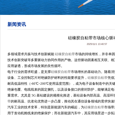
新闻资讯
硅橡胶自粘带市场核心驱
2025/11/1 13:40:57
多领域需求共振与技术创新赋能
硅橡胶自粘带
市场的持续增长，并非单因
技术创新突破等多重驱动力协同作用的产物。这些驱动因素相互关联、相
应用渗透，形成市场发展的良性循环。
电子行业的需求旺盛，是支撑
硅橡胶自粘带
市场增长的基础动力。随着消费
设备、工业控制芯片对绝缘防护材料的性能要求提升，
硅橡胶自粘带
凭借
耐高低温特性（-60℃~200℃使用温度范围），成为电子设备制造中的
绝缘包覆、电线线束的固定捆扎，以及设备接口的密封防护，能够满足电子制造
重需求。尤其是 5G 基站建设的规模化推进，基站设备内部高温、高湿
带
的耐高温、抗老化优势进一步凸显，推动其在通信设备领域的需求快速
汽车工业的技术变革，特别是新能源汽车的崛起，为
硅橡胶自粘带
市场带
用于发动机舱线束的绝缘保护；而在新能源汽车中，其应用场景进一步拓