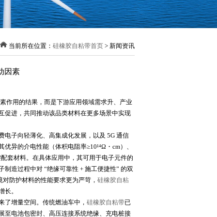
当前所在位置：
硅橡胶自粘带首页
> 新闻资讯
动因素
素作用的结果，而是下游应用领域需求升、产业
互促进，共同推动该品类材料在更多场景中实现
电子向轻薄化、高集成化发展，以及 5G 通信
其优异的介电性能（体积电阻率≥10¹⁴Ω・cm）、
关键配套材料。在具体应用中，其可用于电子元件的
过程中对 “绝缘可靠性 + 施工便捷性” 的双
环境对防护材料的性能要求更为严苛，
硅橡胶自粘
增长。
来了增量空间。传统燃油车中，
硅橡胶自粘带
已
展至电池包密封、高压连接系统绝缘、充电桩接